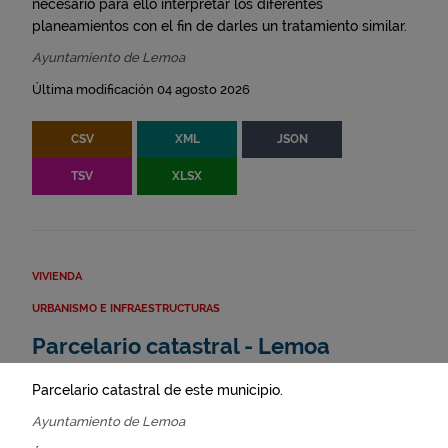
necesario para ello interpretar los diferentes
planeamientos con el fin de darles un tratamiento similar.
Ayuntamiento de Lemoa
Última modificación 04 agosto 2026
CSV
XML
JSON
TSV
XLSX
VIVIENDA
URBANISMO E INFRAESTRUCTURAS
Parcelario catastral - Lemoa
Parcelario catastral de este municipio.
Ayuntamiento de Lemoa