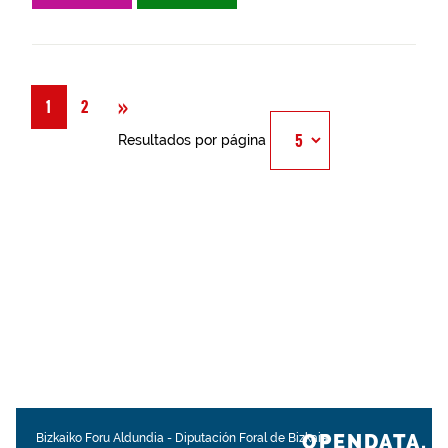
Siguiente
»
1
2
Resultados por página
OPENDATA.
Bizkaiko Foru Aldundia
-
Diputación Foral de Bizkaia