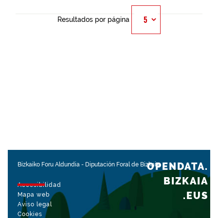
Resultados por página
OPENDATA.
Bizkaiko Foru Aldundia
-
Diputación Foral de Bizkaia
BIZKAIA
Accesibilidad
.EUS
Mapa web
Aviso legal
Cookies