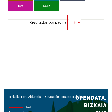
TSV
XLSX
Resultados por página
OPENDATA.
Bizkaiko Foru Aldundia
-
Diputación Foral de Bizkaia
BIZKAIA
Accesibilidad