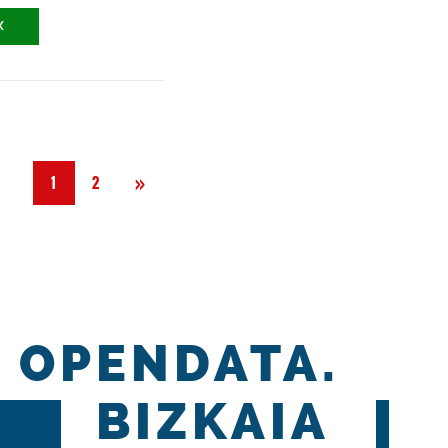
X
Siguiente
»
1
2
OPENDATA.
BIZKAIA