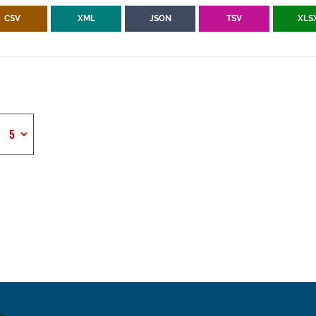
CSV
XML
JSON
TSV
XLS