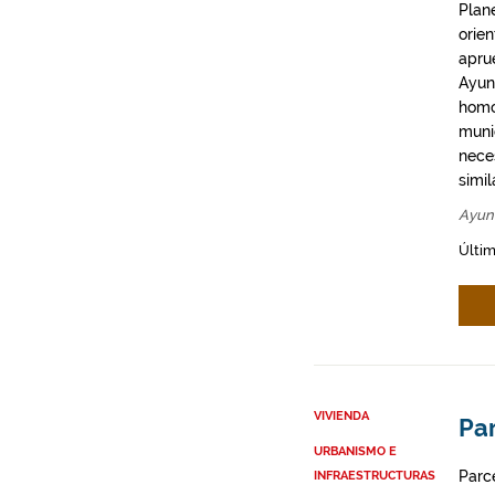
Plan
orie
apru
Ayun
homo
munic
neces
simil
Ayun
Últim
VIVIENDA
Par
URBANISMO E
Parce
INFRAESTRUCTURAS