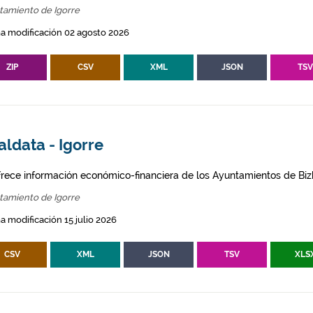
tamiento de Igorre
a modificación 02 agosto 2026
ZIP
CSV
XML
JSON
TS
ldata - Igorre
frece información económico-financiera de los Ayuntamientos de Biz
tamiento de Igorre
a modificación 15 julio 2026
CSV
XML
JSON
TSV
XLS