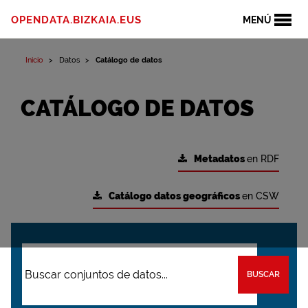
OPENDATA.BIZKAIA.EUS
MENÚ
Inicio
Datos
Catálogo de datos
CATÁLOGO DE DATOS
Metadatos
en RDF
Catálogo datos geográficos
en CSW
BUSCAR