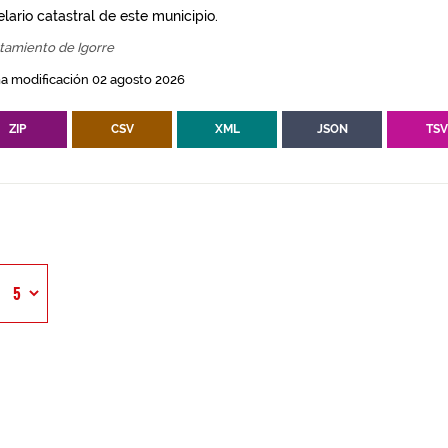
lario catastral de este municipio.
tamiento de Igorre
a modificación 02 agosto 2026
ZIP
CSV
XML
JSON
TS