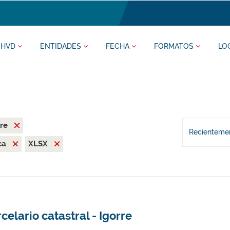
HVD
ENTIDADES
FECHA
FORMATOS
LO
rre
Recientemen
ca
XLSX
celario catastral - Igorre