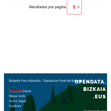
Resultados por página
OPENDATA.
Bizkaiko Foru Aldundia
-
Diputación Foral de Bizkaia
BIZKAIA
Accesibilidad
.EUS
Mapa web
Aviso legal
Cookies