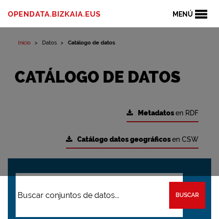
OPENDATA.BIZKAIA.EUS
MENÚ
Inicio
Datos
Catálogo de datos
CATÁLOGO DE DATOS
Metadatos
en RDF
Catálogo datos geográficos
en CSW
BUSCAR