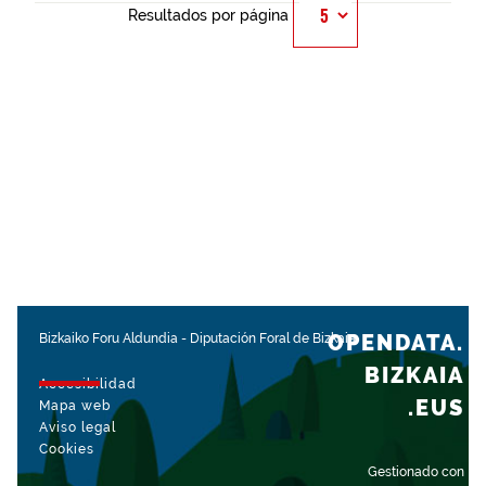
Resultados por página
OPENDATA.
Bizkaiko Foru Aldundia
-
Diputación Foral de Bizkaia
BIZKAIA
Accesibilidad
.EUS
Mapa web
Aviso legal
Cookies
Gestionado con