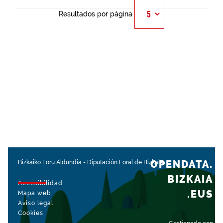
Resultados por página
OPENDATA.
Bizkaiko Foru Aldundia
-
Diputación Foral de Bizkaia
BIZKAIA
Accesibilidad
.EUS
Mapa web
Aviso legal
Cookies