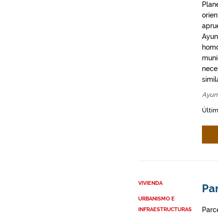
Plan
orie
apru
Ayun
homo
munic
neces
simil
Ayun
Últim
VIVIENDA
Par
URBANISMO E
Parce
INFRAESTRUCTURAS