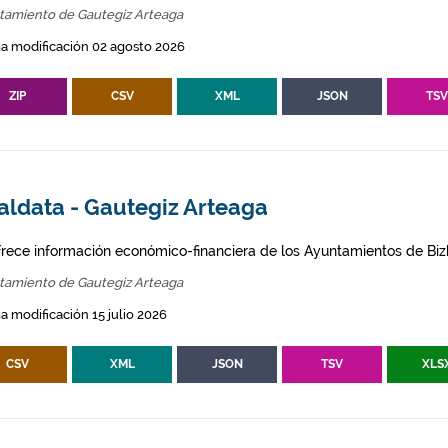
tamiento de Gautegiz Arteaga
a modificación 02 agosto 2026
ZIP
CSV
XML
JSON
TS
aldata - Gautegiz Arteaga
frece información económico-financiera de los Ayuntamientos de Biz
tamiento de Gautegiz Arteaga
a modificación 15 julio 2026
CSV
XML
JSON
TSV
XLS