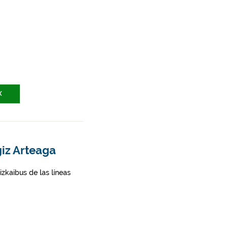
X
giz Arteaga
zkaibus de las líneas