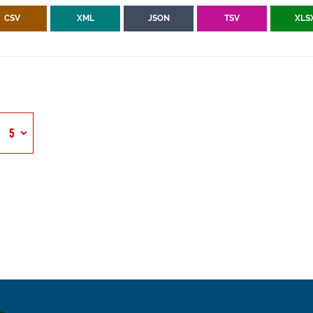
CSV
XML
JSON
TSV
XLS