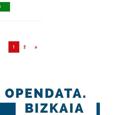
X
Siguiente
»
1
2
OPENDATA.
BIZKAIA