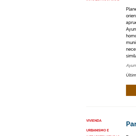
Plan
orie
apru
Ayun
homo
munic
neces
simil
Ayun
Últim
VIVIENDA
Par
URBANISMO E