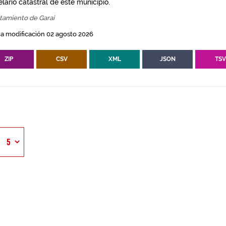
lario catastral de este municipio.
tamiento de Garai
a modificación 02 agosto 2026
ZIP
CSV
XML
JSON
TS