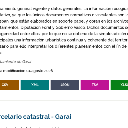
eamiento general vigente y datos generales. La información recogida
ntativo, ya que los únicos documentos normativos o vinculantes son 
eban, que están elaborados en soporte papel y obran en los archivo
tamientos, Diputación Foral y Gobierno Vasco. Dichos documentos s
geneidad entre ellos, por lo que no se obtiene de la simple adición
ipales una información urbanística continua y coherente del territor
ario para ello interpretar los diferentes planeamientos con el fin de
ar.
tamiento de Garai
a modificación 04 agosto 2026
CSV
XML
JSON
TSV
XLS
celario catastral - Garai