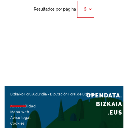
Resultados por página
OPENDATA.
Bizkaiko Foru Aldundia
-
Diputación Foral de Bizkaia
BIZKAIA
Accesibilidad
.EUS
Mapa web
Aviso legal
Cookies