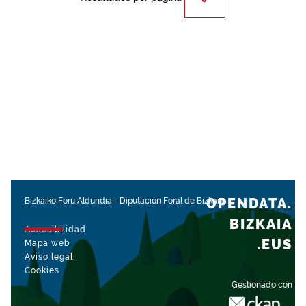
OPENDATA.
Bizkaiko Foru Aldundia
-
Diputación Foral de Bizkaia
BIZKAIA
Accesibilidad
.EUS
Mapa web
Aviso legal
Cookies
Gestionado con