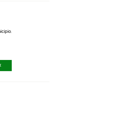
icipio.
X
a