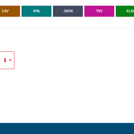
CSV
XML
JSON
TSV
XLS