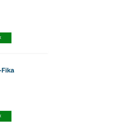
X
-Fika
X