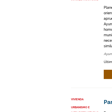
Plan
orie
apru
Ayun
homo
munic
neces
simil
Ayun
Últim
VIVIENDA
Par
URBANISMO E