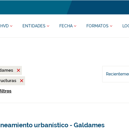
HVD
ENTIDADES
FECHA
FORMATOS
LO
ldames
Recientemen
ructuras
iltros
aneamiento urbanístico - Galdames