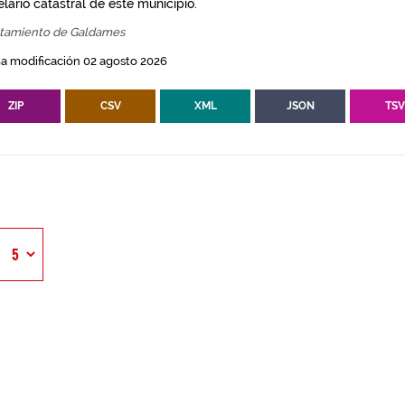
lario catastral de este municipio.
tamiento de Galdames
a modificación 02 agosto 2026
ZIP
CSV
XML
JSON
TS