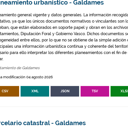
aneamiento urbanístico - Galdames
eamiento general vigente y datos generales. La información recogida
ntativo, ya que los únicos documentos normativos o vinculantes son 
eban, que están elaborados en soporte papel y obran en los archivo
tamientos, Diputación Foral y Gobierno Vasco. Dichos documentos s
geneidad entre ellos, por lo que no se obtiene de la simple adición
ipales una información urbanística continua y coherente del territor
ario para ello interpretar los diferentes planeamientos con el fin de
ar.
tamiento de Galdames
a modificación 04 agosto 2026
CSV
XML
JSON
TSV
XLS
celario catastral - Galdames