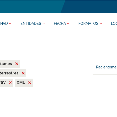
HVD
ENTIDADES
FECHA
FORMATOS
LO
ldames
Recientemen
terrestres
TSV
XML