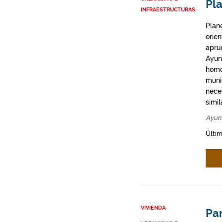
Pl
INFRAESTRUCTURAS
Plan
orie
apru
Ayun
homo
munic
neces
simil
Ayun
Últim
VIVIENDA
Par