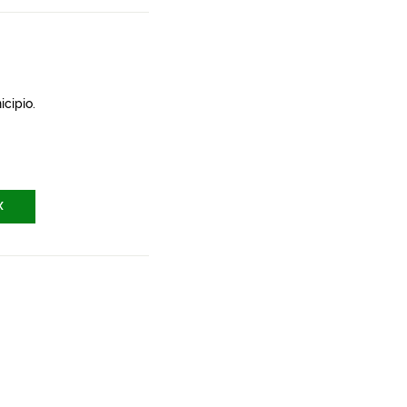
icipio.
X