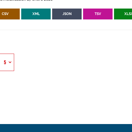
CSV
XML
JSON
TSV
XLS