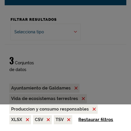
FILTRAR RESULTADOS
Selecciona tipo
3
Conjuntos
de datos
Ayuntamiento de Galdames
Vida de ecosistemas terrestres
Produccion y consumo responsables
XLSX
CSV
TSV
Restaurar filtros