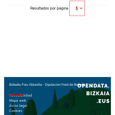
Resultados por página
OPENDATA.
Bizkaiko Foru Aldundia
-
Diputación Foral de Bizkaia
BIZKAIA
Accesibilidad
.EUS
Mapa web
Aviso legal
Cookies