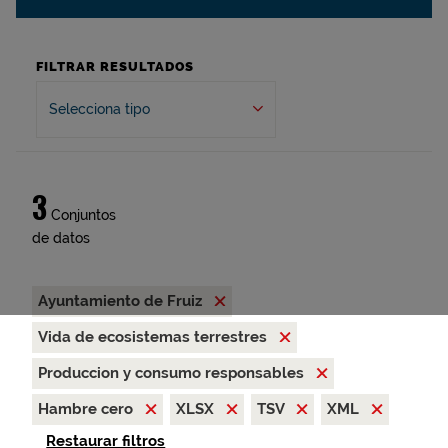
FILTRAR RESULTADOS
Selecciona tipo
3
Conjuntos
de datos
Ayuntamiento de Fruiz
Vida de ecosistemas terrestres
Produccion y consumo responsables
Hambre cero
XLSX
TSV
XML
Restaurar filtros