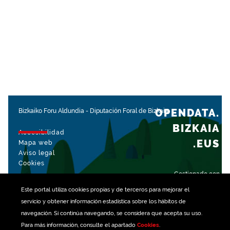
OPENDATA.
Bizkaiko Foru Aldundia
-
Diputación Foral de Bizkaia
BIZKAIA
Accesibilidad
.EUS
Mapa web
Aviso legal
Cookies
Gestionado con
Este portal utiliza
cookies
propias y de terceros para mejorar el
servicio y obtener información estadística sobre los hábitos de
navegación. Si continúa navegando, se considera que acepta su uso.
Para más información, consulte el apartado
Cookies
.