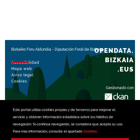
OPENDATA.
Bizkaiko Foru Aldundia
-
Diputación Foral de Bizkaia
BIZKAIA
Accesibilidad
.EUS
Mapa web
Aviso legal
Cookies
Gestionado con
Este portal utiliza
cookies
propias y de terceros para mejorar el
servicio y obtener información estadística sobre los hábitos de
navegación. Si continúa navegando, se considera que acepta su uso.
Para más información, consulte el apartado
Cookies
.