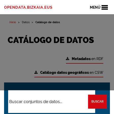
OPENDATA.BIZKAIA.EUS
MENÚ
Inicio
Datos
Catálogo de datos
CATÁLOGO DE DATOS
Metadatos
en RDF
Catálogo datos geográficos
en CSW
BUSCAR