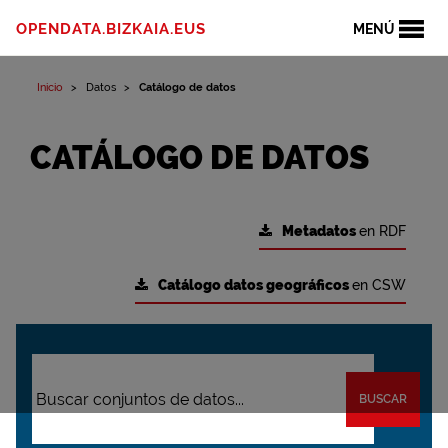
OPENDATA.BIZKAIA.EUS
MENÚ
Inicio
Datos
Catálogo de datos
CATÁLOGO DE DATOS
Metadatos
en RDF
Catálogo datos geográficos
en CSW
BUSCAR