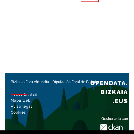
OPENDATA.
Bizkaiko Foru Aldundia
-
Diputación Foral de Bizkaia
BIZKAIA
Accesibilidad
.EUS
Mapa web
Aviso legal
Cookies
Gestionado con