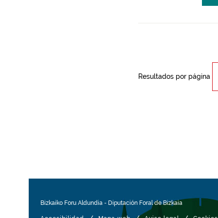
Resultados por página
Bizkaiko Foru Aldundia
-
Diputación Foral de Bizkaia