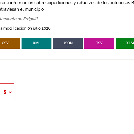
frece información sobre expediciones y refuerzos de los autobuses Bi
traviesan el municipio.
amiento de Errigoiti
a modificación 03 julio 2026
CSV
XML
JSON
TSV
XLS