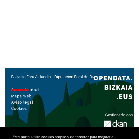
OPENDATA.
Bizkaiko Foru Aldundia
-
Diputación Foral de Bizkaia
BIZKAIA
Accesibilidad
.EUS
Mapa web
Aviso legal
Cookies
Gestionado con
Este portal utiliza
cookies
propias y de terceros para mejorar el