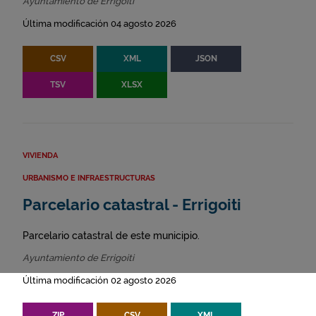
Ayuntamiento de Errigoiti
Última modificación 04 agosto 2026
CSV
XML
JSON
TSV
XLSX
VIVIENDA
URBANISMO E INFRAESTRUCTURAS
Parcelario catastral - Errigoiti
Parcelario catastral de este municipio.
Ayuntamiento de Errigoiti
Última modificación 02 agosto 2026
ZIP
CSV
XML