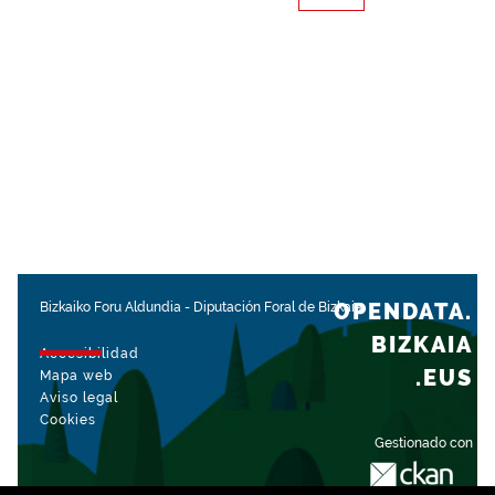
OPENDATA.
Bizkaiko Foru Aldundia
-
Diputación Foral de Bizkaia
BIZKAIA
Accesibilidad
.EUS
Mapa web
Aviso legal
Cookies
Gestionado con