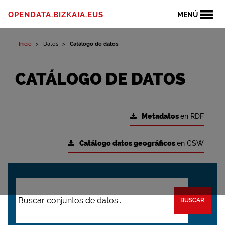
OPENDATA.BIZKAIA.EUS
MENÚ
Inicio
Datos
Catálogo de datos
CATÁLOGO DE DATOS
Metadatos
en RDF
Catálogo datos geográficos
en CSW
BUSCAR