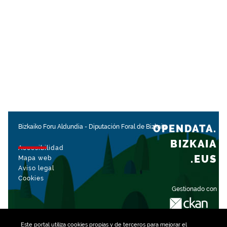
OPENDATA.
Bizkaiko Foru Aldundia
-
Diputación Foral de Bizkaia
BIZKAIA
Accesibilidad
.EUS
Mapa web
Aviso legal
Cookies
Gestionado con
Este portal utiliza
cookies
propias y de terceros para mejorar el