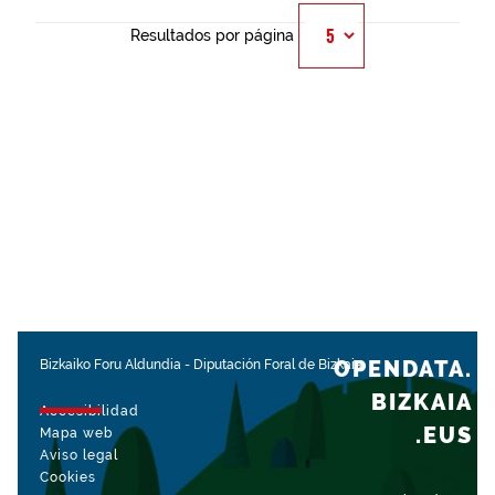
Resultados por página
OPENDATA.
Bizkaiko Foru Aldundia
-
Diputación Foral de Bizkaia
BIZKAIA
Accesibilidad
.EUS
Mapa web
Aviso legal
Cookies