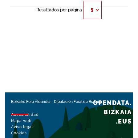
Resultados por página
OPENDATA.
Bizkaiko Foru Aldundia
-
Diputación Foral de Bizkaia
BIZKAIA
Accesibilidad
.EUS
Mapa web
Aviso legal
Cookies