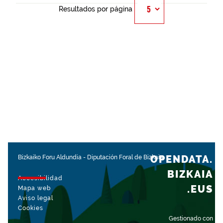
Resultados por página
OPENDATA.
Bizkaiko Foru Aldundia
-
Diputación Foral de Bizkaia
BIZKAIA
Accesibilidad
.EUS
Mapa web
Aviso legal
Cookies
Gestionado con