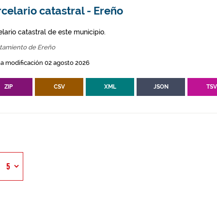
celario catastral - Ereño
lario catastral de este municipio.
tamiento de Ereño
a modificación 02 agosto 2026
ZIP
CSV
XML
JSON
TS