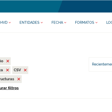
HVD
ENTIDADES
FECHA
FORMATOS
LO
ño
Recientemen
ca
CSV
ructuras
rar filtros