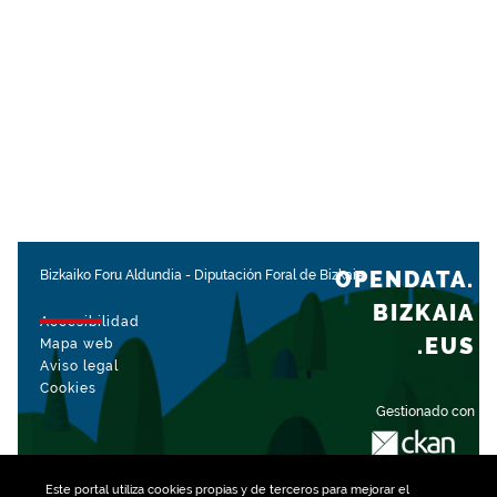
OPENDATA.
Bizkaiko Foru Aldundia
-
Diputación Foral de Bizkaia
BIZKAIA
Accesibilidad
.EUS
Mapa web
Aviso legal
Cookies
Gestionado con
Este portal utiliza
cookies
propias y de terceros para mejorar el