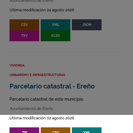
Ayuntamiento de Ereño
Última modificación 04 agosto 2026
CSV
XML
JSON
TSV
XLSX
VIVIENDA
URBANISMO E INFRAESTRUCTURAS
Parcelario catastral - Ereño
Parcelario catastral de este municipio.
Ayuntamiento de Ereño
Última modificación 02 agosto 2026
ZIP
CSV
XML