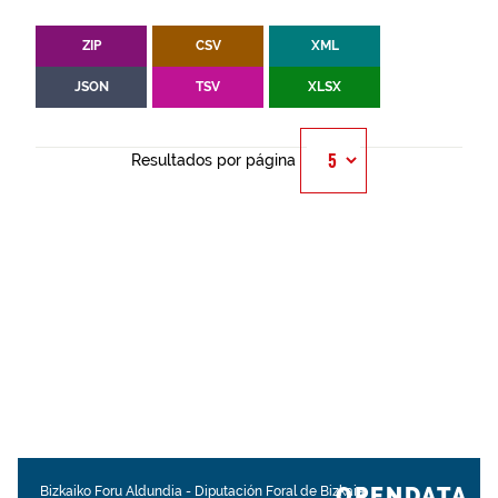
ZIP
CSV
XML
JSON
TSV
XLSX
Resultados por página
OPENDATA.
Bizkaiko Foru Aldundia
-
Diputación Foral de Bizkaia