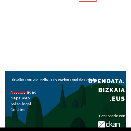
OPENDATA.
Bizkaiko Foru Aldundia
-
Diputación Foral de Bizkaia
BIZKAIA
Accesibilidad
.EUS
Mapa web
Aviso legal
Cookies
Gestionado con