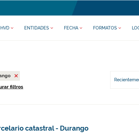
HVD
ENTIDADES
FECHA
FORMATOS
LO
rango
Recientemen
rar filtros
celario catastral - Durango