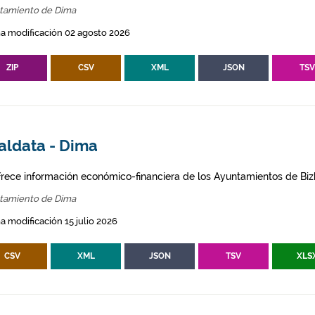
tamiento de Dima
a modificación 02 agosto 2026
ZIP
CSV
XML
JSON
TS
aldata - Dima
frece información económico-financiera de los Ayuntamientos de Biz
tamiento de Dima
a modificación 15 julio 2026
CSV
XML
JSON
TSV
XLS