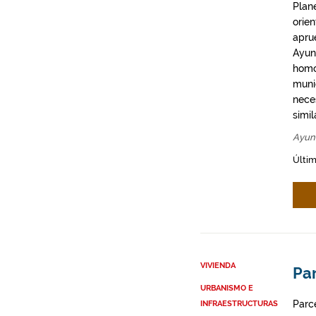
Plan
orie
apru
Ayun
homo
munic
neces
simil
Ayun
Últim
VIVIENDA
Par
URBANISMO E
Parce
INFRAESTRUCTURAS