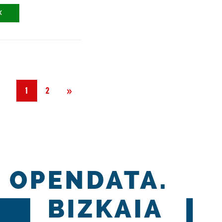
X
Siguiente
»
1
2
OPENDATA.
BIZKAIA