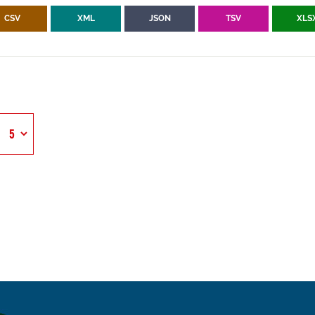
CSV
XML
JSON
TSV
XLS