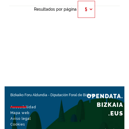
Resultados por página
OPENDATA.
Bizkaiko Foru Aldundia
-
Diputación Foral de Bizkaia
BIZKAIA
Accesibilidad
.EUS
Mapa web
Aviso legal
Cookies