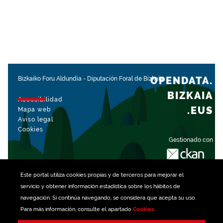
OPENDATA.
Bizkaiko Foru Aldundia
-
Diputación Foral de Bizkaia
BIZKAIA
Accesibilidad
.EUS
Mapa web
Aviso legal
Cookies
Gestionado con
Este portal utiliza
cookies
propias y de terceros para mejorar el
servicio y obtener información estadística sobre los hábitos de
navegación. Si continúa navegando, se considera que acepta su uso.
Para más información, consulte el apartado
Cookies
.