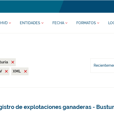
HVD
ENTIDADES
FECHA
FORMATOS
LO
turia
Recientemen
SV
XML
gistro de explotaciones ganaderas - Bustur