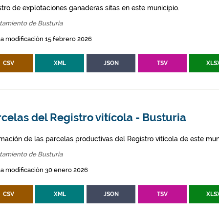
stro de explotaciones ganaderas sitas en este municipio.
tamiento de Busturia
a modificación 15 febrero 2026
CSV
XML
JSON
TSV
XLS
celas del Registro vitícola - Busturia
mación de las parcelas productivas del Registro vitícola de este mun
tamiento de Busturia
a modificación 30 enero 2026
CSV
XML
JSON
TSV
XLS