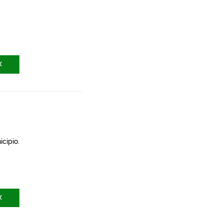
X
icipio.
X