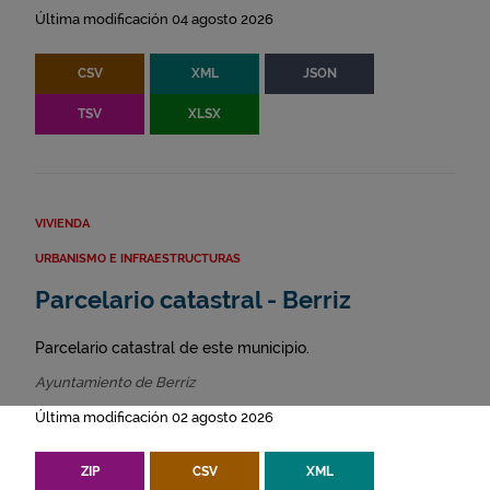
Última modificación 04 agosto 2026
CSV
XML
JSON
TSV
XLSX
VIVIENDA
URBANISMO E INFRAESTRUCTURAS
Parcelario catastral - Berriz
Parcelario catastral de este municipio.
Ayuntamiento de Berriz
Última modificación 02 agosto 2026
ZIP
CSV
XML