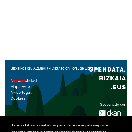
OPENDATA.
Bizkaiko Foru Aldundia
-
Diputación Foral de Bizkaia
BIZKAIA
Accesibilidad
.EUS
Mapa web
Aviso legal
Cookies
Gestionado con
Este portal utiliza
cookies
propias y de terceros para mejorar el