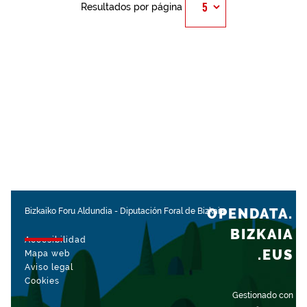
Resultados por página
OPENDATA.
Bizkaiko Foru Aldundia
-
Diputación Foral de Bizkaia
BIZKAIA
Accesibilidad
.EUS
Mapa web
Aviso legal
Cookies
Gestionado con