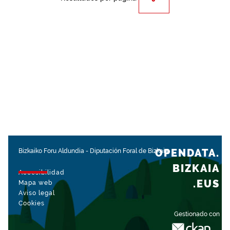
OPENDATA.
Bizkaiko Foru Aldundia
-
Diputación Foral de Bizkaia
BIZKAIA
Accesibilidad
.EUS
Mapa web
Aviso legal
Cookies
Gestionado con