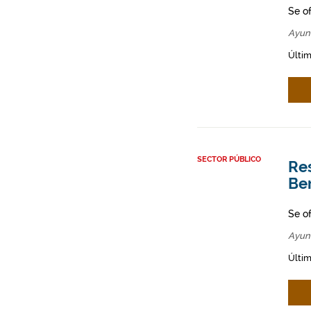
Se o
Ayun
Últim
SECTOR PÚBLICO
Res
Be
Se o
Ayun
Últim