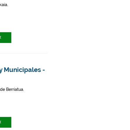
kaia.
X
y Municipales -
de Berriatua.
X