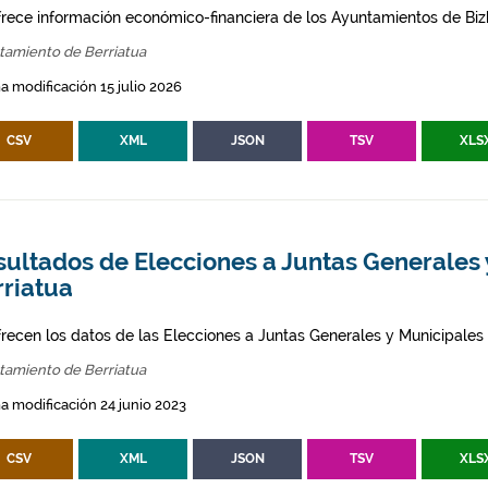
frece información económico-financiera de los Ayuntamientos de Biz
tamiento de Berriatua
a modificación 15 julio 2026
CSV
XML
JSON
TSV
XLS
ultados de Elecciones a Juntas Generales 
rriatua
frecen los datos de las Elecciones a Juntas Generales y Municipales 
tamiento de Berriatua
a modificación 24 junio 2023
CSV
XML
JSON
TSV
XLS