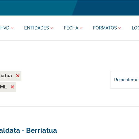
HVD
ENTIDADES
FECHA
FORMATOS
LO
riatua
Recientemen
XML
ldata - Berriatua