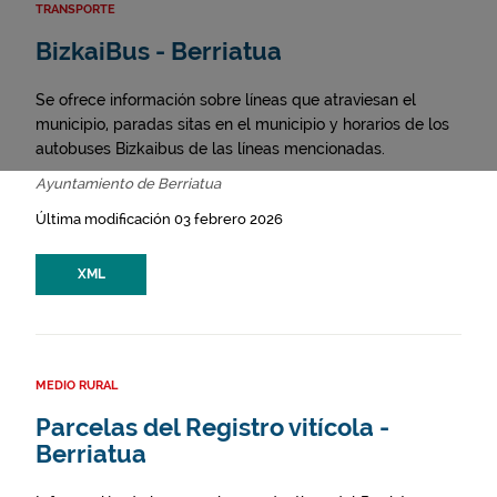
TRANSPORTE
BizkaiBus - Berriatua
Se ofrece información sobre líneas que atraviesan el
municipio, paradas sitas en el municipio y horarios de los
autobuses Bizkaibus de las líneas mencionadas.
Ayuntamiento de Berriatua
Última modificación 03 febrero 2026
XML
MEDIO RURAL
Parcelas del Registro vitícola -
Berriatua