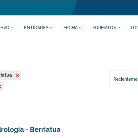
HVD
ENTIDADES
FECHA
FORMATOS
LO
riatua
Recientemen
rología - Berriatua