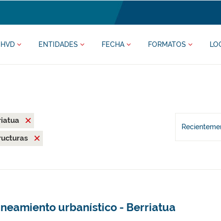
HVD
ENTIDADES
FECHA
FORMATOS
LO
riatua
Recientemen
ructuras
neamiento urbanístico - Berriatua