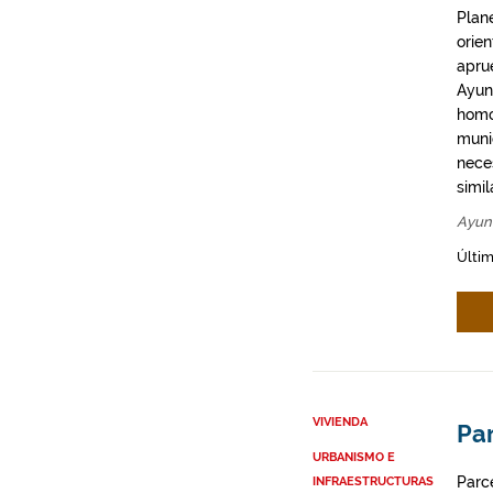
Plan
orie
apru
Ayun
homo
munic
neces
simil
Ayun
Últim
VIVIENDA
Par
URBANISMO E
Parce
INFRAESTRUCTURAS