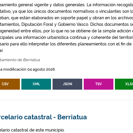
eamiento general vigente y datos generales. La información recogida
ntativo, ya que los únicos documentos normativos o vinculantes son 
eban, que están elaborados en soporte papel y obran en los archivo
tamientos, Diputación Foral y Gobierno Vasco. Dichos documentos s
geneidad entre ellos, por lo que no se obtiene de la simple adición
ipales una información urbanística continua y coherente del territor
ario para ello interpretar los diferentes planeamientos con el fin de
ar.
tamiento de Berriatua
a modificación 04 agosto 2026
CSV
XML
JSON
TSV
XLS
celario catastral - Berriatua
lario catastral de este municipio.