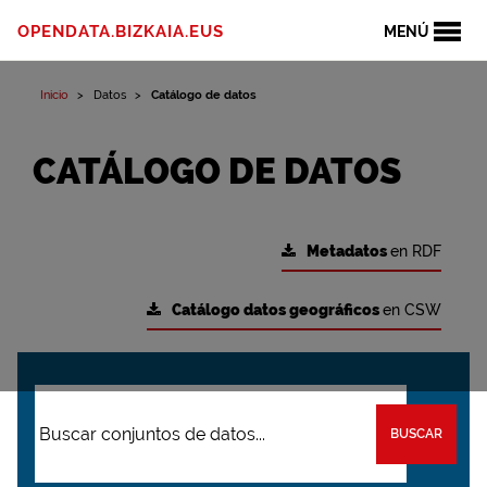
OPENDATA.BIZKAIA.EUS
MENÚ
Inicio
Datos
Catálogo de datos
CATÁLOGO DE DATOS
Metadatos
en RDF
Catálogo datos geográficos
en CSW
BUSCAR