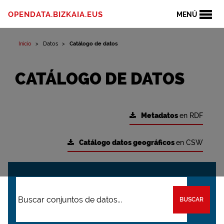
OPENDATA.BIZKAIA.EUS
MENÚ
Inicio
Datos
Catálogo de datos
CATÁLOGO DE DATOS
Metadatos
en RDF
Catálogo datos geográficos
en CSW
BUSCAR